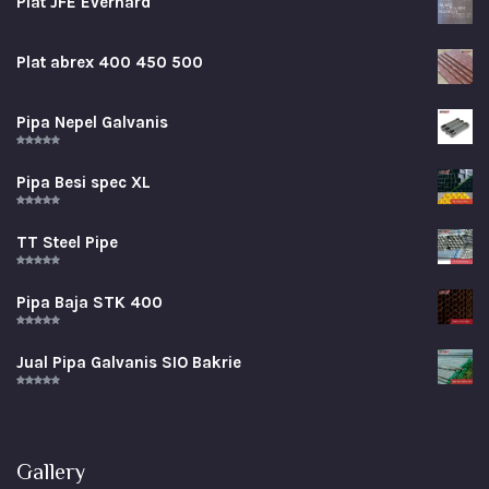
Plat JFE Everhard
Plat abrex 400 450 500
Pipa Nepel Galvanis
Rated
5.00
out of 5
Pipa Besi spec XL
Rated
5.00
out of 5
TT Steel Pipe
Rated
5.00
out of 5
Pipa Baja STK 400
Rated
5.00
out of 5
Jual Pipa Galvanis SIO Bakrie
Rated
5.00
out of 5
Gallery