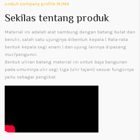
unduh company profile MJMA
Sekilas tentang produk
Material ini adalah alat sambung dengan batang bulat dan
berulir, salah satu ujungnya dibentuk kepala ( Rata-rata
bentuk kepala segi enam ) dan ujung lainnya dipasang
mur/pengunci.
Bentuk uliran batang material ini untuk baja bangunan
pada umumnya ulir segi tiga (ulir tajam) sesuai fungsinya
yaitu sebagai pengikat.