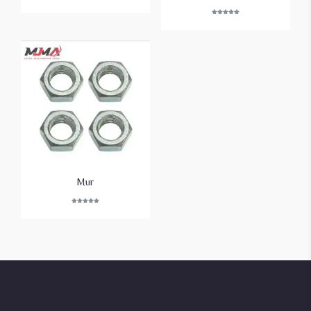
Rated
5.00
out of 5
Mur
Rated
5.00
out of 5