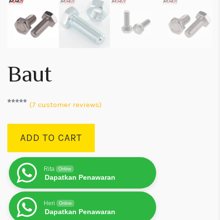
Baut
(
7
customer reviews)
Rated
7
5.00
out of 5
based on
customer
ratings
ADD TO CART
Rita
Online
Dapatkan Penawaran
Heri
Online
Dapatkan Penawaran