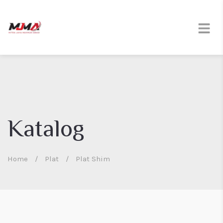
Katalog
Home
/
Plat
/
Plat Shim