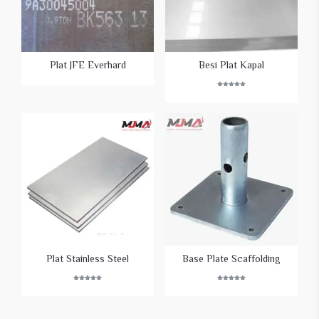
Plat JFE Everhard
Besi Plat Kapal
Rated
5.00
out of 5
Plat Stainless Steel
Base Plate Scaffolding
Rated
Rated
5.00
5.00
out of 5
out of 5