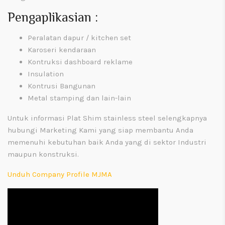
Pengaplikasian :
Peralatan dapur / kitchen set
Karoseri kendaraan
Kontruksi dashboard reklame
Insulation
Kontrusi Bangunan
Metal stamping dan lain-lain
Untuk informasi
Plat Shim stainless steel
selengkapnya
hubungi Marketing Kami yang siap membantu Anda
memenuhi kebutuhan baik Anda yang di sektor Industri
maupun konstruksi.
Unduh Company Profile MJMA