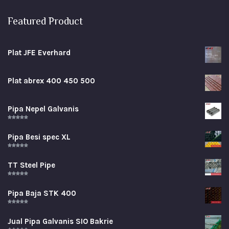
Featured Product
Plat JFE Everhard
Plat abrex 400 450 500
Pipa Nepel Galvanis
Rated
5.00
out of 5
Pipa Besi spec XL
Rated
5.00
out of 5
TT Steel Pipe
Rated
5.00
out of 5
Pipa Baja STK 400
Rated
5.00
out of 5
Jual Pipa Galvanis SIO Bakrie