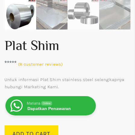
Plat Shim
(
8
customer reviews)
Rated
7
5.00
out of 5
based on
customer
ratings
Untuk informasi
Plat Shim stainless steel
selengkapnya
hubungi Marketing Kami.
Mariana
Online
Dapatkan Penawaran
ADD TO CART