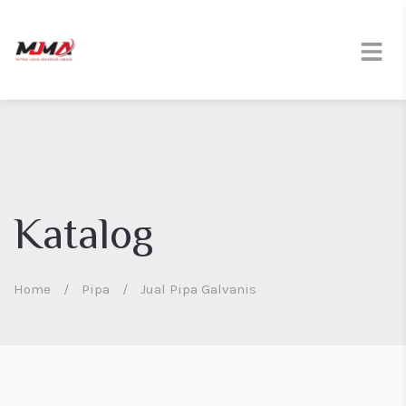
Katalog
Home
/
Pipa
/
Jual Pipa Galvanis