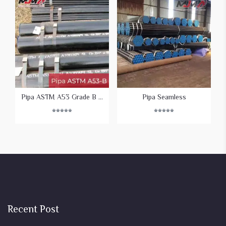
Pipa ASTM A53 Grade B Bakrie
Pipa Seamless
Rated
Rated
5.00
5.00
out of 5
out of 5
Recent Post