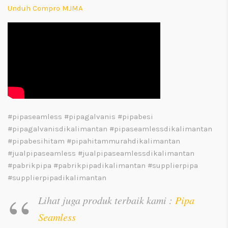
Unduh Compro MJMA
#pipaseamless #pipagalvanis #pipabesi
#pipagalvanisdikalimantan #pipaseamlessdikalimantan
#pipabesihitam #pipahitammurahdikalimantan
#jualpipaseamless #jualpipaseamlessdikalimantan
#pabrikpipa #pabrikpipadikalimantan #supplierpipa
#supplierpipadikalimantan
Lihat juga produk terbaik kami :
Pipa
Seamless