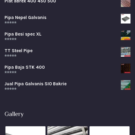
Plat abrex 400 450 500
Pipa Nepel Galvanis
Rated
5.00
out of 5
Pipa Besi spec XL
Rated
5.00
out of 5
TT Steel Pipe
Rated
5.00
out of 5
Pipa Baja STK 400
Rated
5.00
out of 5
Jual Pipa Galvanis SIO Bakrie
Rated
5.00
out of 5
Gallery