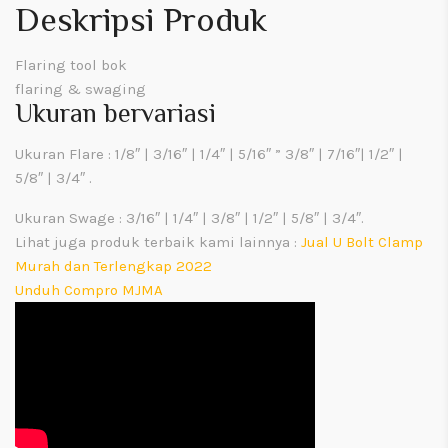
Deskripsi Produk
Flaring tool bok
flaring & swaging
Ukuran bervariasi
Ukuran Flare :
1/8″ | 3/16″ | 1/4″ | 5/16″ ” 3/8″ | 7/16″| 1/2″ |
5/8″ | 3/4″ .
Ukuran Swage :
3/16″ | 1/4″ | 3/8″ | 1/2″ | 5/8″ | 3/4″.
Lihat juga produk terbaik kami lainnya :
Jual U Bolt Clamp
Murah dan Terlengkap 2022
Unduh Compro MJMA