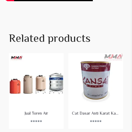
Related products
Jual Toren Air
Cat Dasar Anti Karat Kansai Zinc Chromate / Zinc Phosphate 155
Rated
Rated
5.00
5.00
out of 5
out of 5