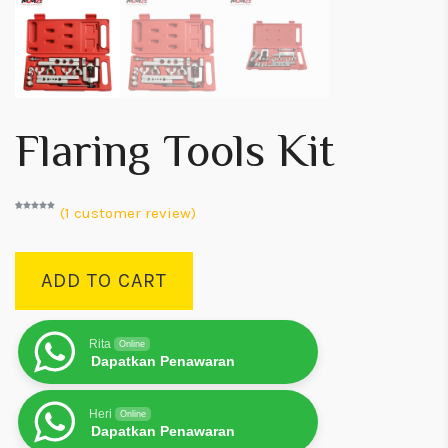
Flaring Tools Kit
(
1
customer review)
Rated
1
5.00
out of 5
based on
customer
rating
ADD TO CART
Rita
Online
Dapatkan Penawaran
Heri
Online
Dapatkan Penawaran