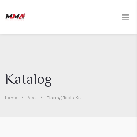
Katalog
Home
/
Alat
/
Flaring Tools Kit