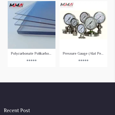
Polycarbonate Polikarbonat Atap Carport
Pressure Gauge (Alat Pengukur Tekanan)
Rated
Rated
5.00
5.00
out of 5
out of 5
Recent Post