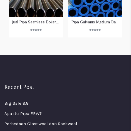
Jual Pipa Seamless Boiler Vallourec
Pipa Galvanis Medium Bakrie
Rated
Rated
5.00
5.00
out of 5
out of 5
Recent Post
Big Sale 8.8
Apa itu Pipa ERW?
Perbedaan Glasswool dan Rockwool