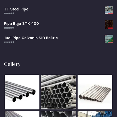
Rated
5.00
out of 5
TT Steel Pipe
Rated
5.00
out of 5
Pipa Baja STK 400
Rated
5.00
out of 5
Jual Pipa Galvanis SIO Bakrie
Rated
5.00
out of 5
Gallery