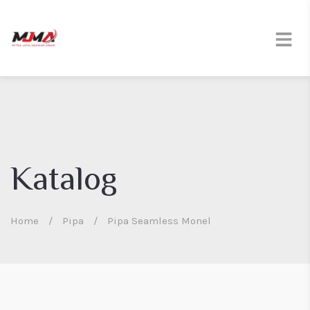
Katalog
Home
/
Pipa
/
Pipa Seamless Monel