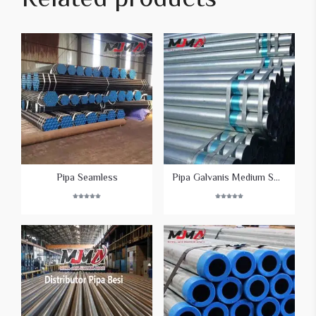
Related products
Pipa Seamless
Pipa Galvanis Medium SNI Spindo
Rated
Rated
5.00
5.00
out of 5
out of 5