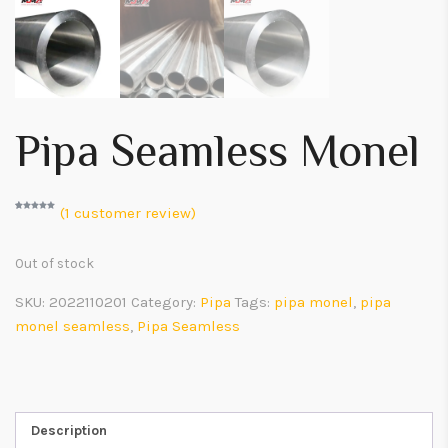
Pipa Seamless Monel
(
1
customer review)
Rated
1
5.00
out of 5
based on
customer
rating
Out of stock
SKU:
2022110201
Category:
Pipa
Tags:
pipa monel
,
pipa
monel seamless
,
Pipa Seamless
Description