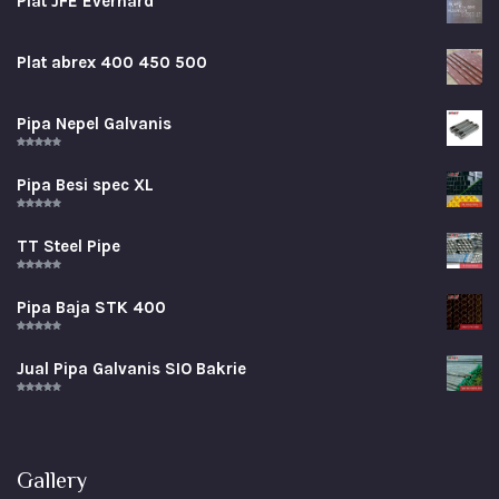
Plat JFE Everhard
Plat abrex 400 450 500
Pipa Nepel Galvanis
Rated
5.00
out of 5
Pipa Besi spec XL
Rated
5.00
out of 5
TT Steel Pipe
Rated
5.00
out of 5
Pipa Baja STK 400
Rated
5.00
out of 5
Jual Pipa Galvanis SIO Bakrie
Rated
5.00
out of 5
Gallery