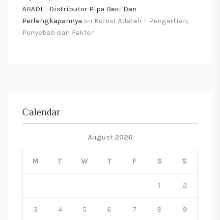
ABADI - Distributor Pipa Besi Dan
Perlengkapannya
on
Korosi Adalah – Pengertian,
Penyebab dan Faktor
Calendar
August 2026
M
T
W
T
F
S
S
1
2
3
4
5
6
7
8
9