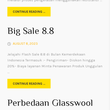
melalui proses pengelasan menggunakan resistansi …
CONTINUE READING …
Big Sale 8.8
AUGUST 8, 2023
Jelajahi Flash Sale 8.8 di Bulan Kemerdekaan
Indonesia Termasuk :– Pengiriman– Diskon hingga
20%– Biaya layanan Minta Penawaran Produk Unggulan
…
CONTINUE READING …
Perbedaan Glasswool