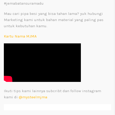
#jemabatansuramadu
Mau cari pipa besi yang bisa tahan lama? yuk hubungi
Marketing kami untuk bahan material yang paling pas
untuk kebutuhan kamu.
Kartu Nama MJMA
Ikuti tips kami lainnya subcribt dan follow instagram
kami di
@mysteelmjma