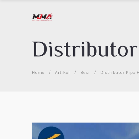
Distributo
Home
/
Artikel
/
Besi
/
Distributor Pipa