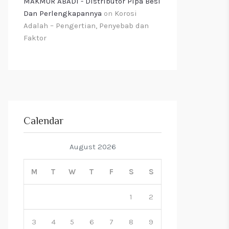
MAKMUR ABADI - Distributor Pipa Besi
Dan Perlengkapannya
on
Korosi
Adalah – Pengertian, Penyebab dan
Faktor
Calendar
August 2026
M
T
W
T
F
S
S
1
2
3
4
5
6
7
8
9