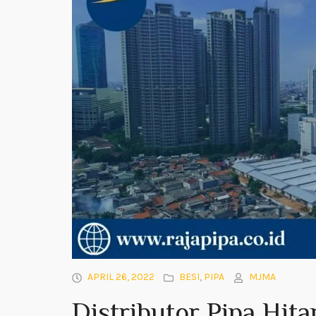
APRIL 26, 2022
BESI
,
PIPA
MJMA
Distributor Pipa Hit