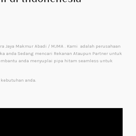
tra Jaya Makmur Abadi / MJMA . Kami adalah perusahaan
 Jika anda Sedang mencari Rekanan Ataupun Partner untuk
embantu anda menyuplai pipa hitam seamless untuk
 kebutuhan anda.