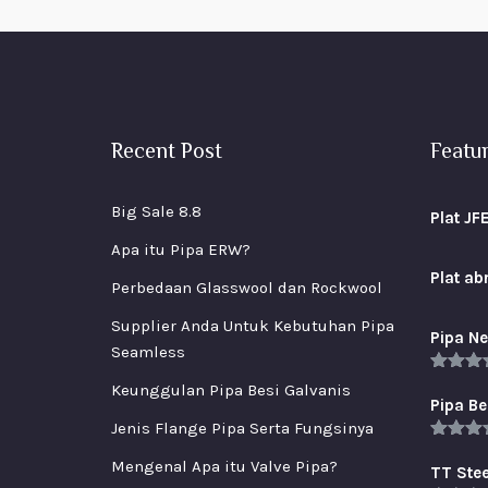
Recent Post
Featu
Big Sale 8.8
Plat JF
Apa itu Pipa ERW?
Plat a
Perbedaan Glasswool dan Rockwool
Supplier Anda Untuk Kebutuhan Pipa
Pipa Ne
Seamless
Rated
5
Keunggulan Pipa Besi Galvanis
out of 
Pipa Be
Jenis Flange Pipa Serta Fungsinya
Rated
5
Mengenal Apa itu Valve Pipa?
out of 
TT Stee