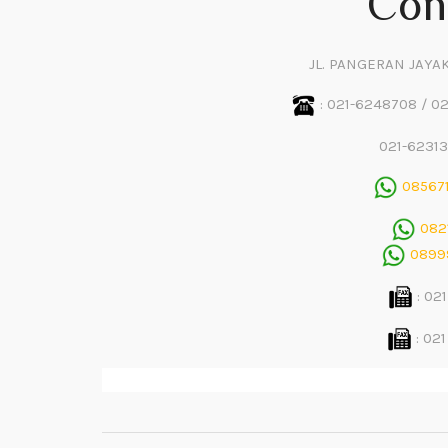
Con
JL. PANGERAN JAYAK
: 021-6248708 / 0
021-62313
085671
0821
08999
: 021
: 021