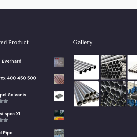
red Product
Gallery
E Everhard
brex 400 450 500
pel Galvanis
.00
5
si spec XL
.00
5
l Pipe