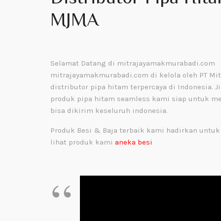
MJMA
Selamat Datang di mitrajayamakmurabadi.com
mitrajayamakmurabadi.com di kelola oleh PT Mi
distributor pipa hitam terpercaya di Indonesia.
produk pipa hitam seamless kami siap untuk m
bisa dikirim keseluruh indonesia.
Produk Besi & Baja terbaik kami hadirkan untuk
lihat produk kami
aneka besi