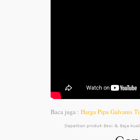
Baca juga :
Harga Pipa Galvanis T
Dapatkan produk Besi & Baja kual